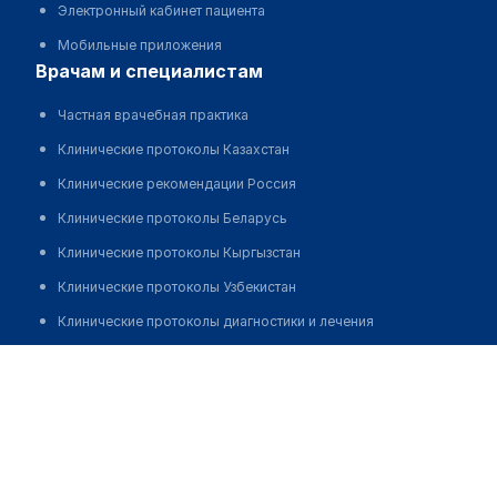
Электронный кабинет пациента
Мобильные приложения
врачам и специалистам
Частная врачебная практика
Клинические протоколы Казахстан
Клинические рекомендации Россия
Клинические протоколы Беларусь
Клинические протоколы Кыргызстан
Клинические протоколы Узбекистан
Клинические протоколы диагностики и лечения
Обзоры мировой медицинской периодики
Сапожников Алексей Всеволодович
Заболевания: обзорные статьи
Новости здравоохранения
Медикаменты
Лабораторные показатели