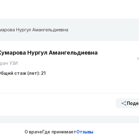
марова Нургул Амангельдиевна
Кумарова Нургул Амангельдиевна
Врач УЗИ
бщий стаж (лет): 21
Поде
О враче
Где принимает
Отзывы