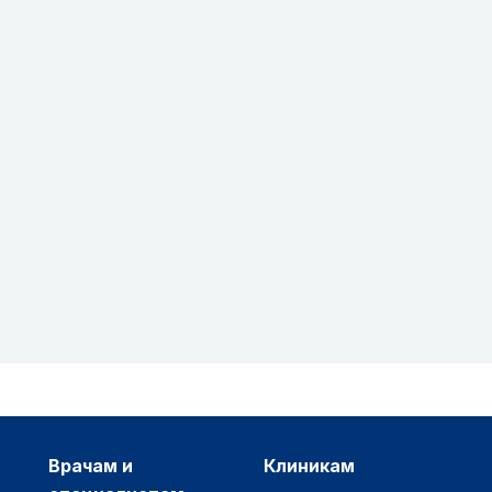
врачам и
клиникам