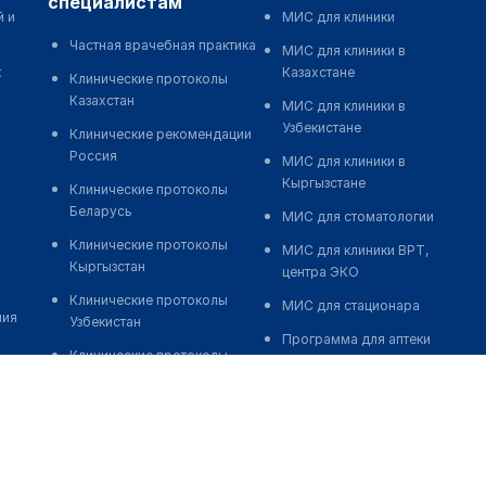
специалистам
й и
МИС для клиники
Частная врачебная практика
МИС для клиники в
к
Казахстане
Клинические протоколы
Казахстан
МИС для клиники в
Узбекистане
Клинические рекомендации
Россия
МИС для клиники в
Кыргызстане
Клинические протоколы
Беларусь
МИС для стоматологии
Клинические протоколы
МИС для клиники ВРТ,
Кыргызстан
центра ЭКО
Клинические протоколы
МИС для стационара
ния
Узбекистан
Программа для аптеки
Клинические протоколы
Автоматизация блока
диагностики и лечения
питания
Обзоры мировой
Реклама и продвижение
медицинской периодики
клиник
Заболевания: обзорные
Разработка сайта клиники