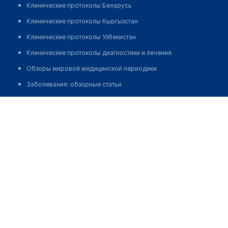
Клинические протоколы Беларусь
Клинические протоколы Кыргызстан
Клинические протоколы Узбекистан
Клинические протоколы диагностики и лечения
Обзоры мировой медицинской периодики
Заболевания: обзорные статьи
Новости здравоохранения
Шалаханова Зейнепкуль Сайлауовна
Медикаменты
Лабораторные показатели
Медицинские термины
Мобильные приложения
клиникам
МИС для клиники
МИС для клиники в Казахстане
МИС для клиники в Узбекистане