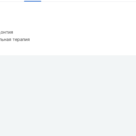
донтия
льная терапия