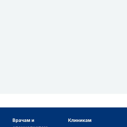
врачам и
клиникам