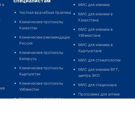
специалистам
й и
МИС для клиники
Частная врачебная практика
МИС для клиники в
к
Казахстане
Клинические протоколы
Казахстан
МИС для клиники в
Узбекистане
Клинические рекомендации
Россия
МИС для клиники в
Кыргызстане
Клинические протоколы
Беларусь
МИС для стоматологии
Клинические протоколы
МИС для клиники ВРТ,
Кыргызстан
центра ЭКО
Клинические протоколы
МИС для стационара
ния
Узбекистан
Программа для аптеки
Клинические протоколы
Автоматизация блока
диагностики и лечения
питания
Обзоры мировой
Реклама и продвижение
медицинской периодики
клиник
Заболевания: обзорные
Разработка сайта клиники