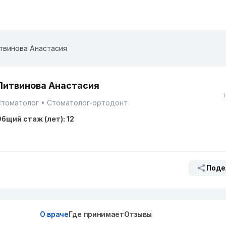
твинова Анастасия
Литвинова Анастасия
Стоматолог
Стоматолог-ортодонт
бщий стаж (лет): 12
Поде
О враче
Где принимает
Отзывы