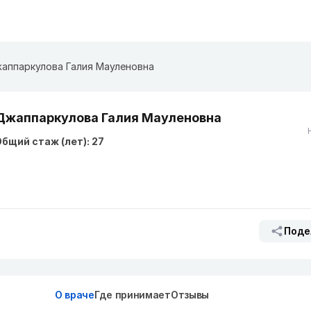
аппаркулова Галия Мауленовна
Джаппаркулова Галия Мауленовна
бщий стаж (лет): 27
Поде
О враче
Где принимает
Отзывы