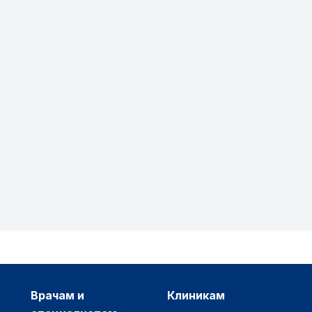
врачам и
клиникам