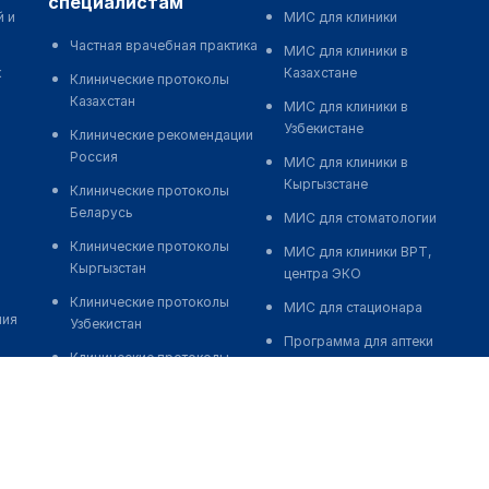
специалистам
й и
МИС для клиники
Частная врачебная практика
МИС для клиники в
к
Казахстане
Клинические протоколы
Казахстан
МИС для клиники в
Узбекистане
Клинические рекомендации
Россия
МИС для клиники в
Кыргызстане
Клинические протоколы
Беларусь
МИС для стоматологии
Клинические протоколы
МИС для клиники ВРТ,
Кыргызстан
центра ЭКО
Клинические протоколы
МИС для стационара
ния
Узбекистан
Программа для аптеки
Клинические протоколы
Автоматизация блока
диагностики и лечения
питания
Обзоры мировой
Реклама и продвижение
медицинской периодики
клиник
Заболевания: обзорные
Разработка сайта клиники