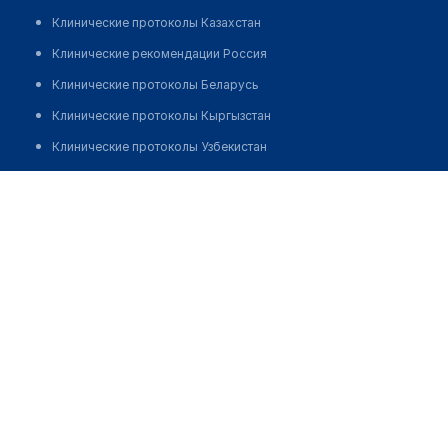
Клинические протоколы Казахстан
Клинические рекомендации Россия
Клинические протоколы Беларусь
Клинические протоколы Кыргызстан
Клинические протоколы Узбекистан
Клинические протоколы диагностики и лечения
Кабышева Сауле Кайсановна
Обзоры мировой медицинской периодики
Заболевания: обзорные статьи
Новости здравоохранения
Медикаменты
Лабораторные показатели
Медицинские термины
Мобильные приложения
клиникам