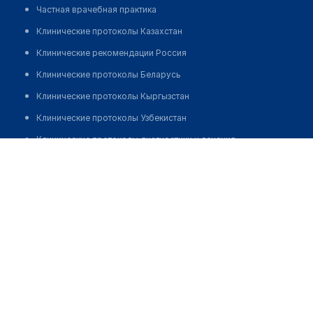
Частная врачебная практика
Клинические протоколы Казахстан
Клинические рекомендации Россия
Клинические протоколы Беларусь
Клинические протоколы Кыргызстан
Клинические протоколы Узбекистан
Клинические протоколы диагностики и лечения
Даненов Ермек Убайдаевич
Обзоры мировой медицинской периодики
Заболевания: обзорные статьи
Новости здравоохранения
Медикаменты
Лабораторные показатели
Медицинские термины
Мобильные приложения
клиникам