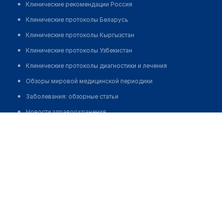
Клинические рекомендации Россия
Клинические протоколы Беларусь
Клинические протоколы Кыргызстан
Клинические протоколы Узбекистан
Клинические протоколы диагностики и лечения
Обзоры мировой медицинской периодики
Заболевания: обзорные статьи
Новости здравоохранения
Ахметов Нуршат Сайпудимович
Медикаменты
Лабораторные показатели
Медицинские термины
Мобильные приложения
клиникам
МИС для клиники
МИС для клиники в Казахстане