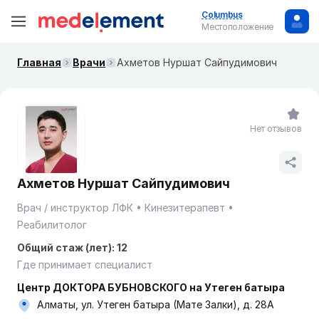
Columbus
Местоположение
Главная
Врачи
Ахметов Нуршат Сайпудимович
Нет отзывов
Ахметов Нуршат Сайпудимович
Врач / инструктор ЛФК
Кинезитерапевт
Реабилитолог
Общий стаж (лет): 12
Где принимает специалист
Центр ДОКТОРА БУБНОВСКОГО на Утеген батыра
Алматы, ул. Утеген батыра (Мате Залки), д. 28А