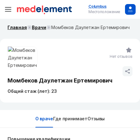
Columbus
Местоположение
Главная
Врачи
Момбеков Даулетжан Ертемирович
Нет отзывов
Момбеков Даулетжан Ертемирович
Общий стаж (лет): 23
О враче
Где принимает
Отзывы
Повышение квалификации