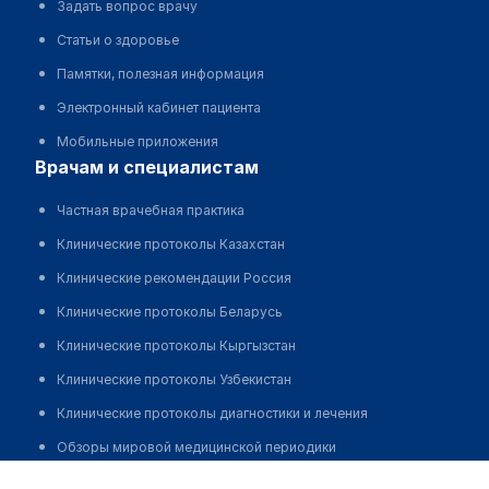
Задать вопрос врачу
Статьи о здоровье
Памятки, полезная информация
Электронный кабинет пациента
Мобильные приложения
врачам и специалистам
Частная врачебная практика
Клинические протоколы Казахстан
Клинические рекомендации Россия
Клинические протоколы Беларусь
Клинические протоколы Кыргызстан
Клинические протоколы Узбекистан
Клинические протоколы диагностики и лечения
Обзоры мировой медицинской периодики
Момбеков Даулетжан Ертемирович
Заболевания: обзорные статьи