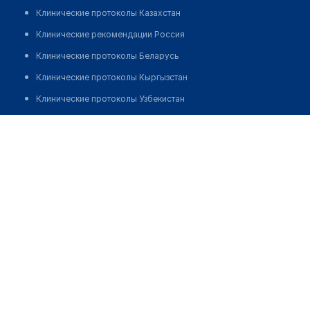
Клинические протоколы Казахстан
Клинические рекомендации Россия
Клинические протоколы Беларусь
Клинические протоколы Кыргызстан
Клинические протоколы Узбекистан
Клинические протоколы диагностики и лечения
Прокаева Светлана Викторовна
Обзоры мировой медицинской периодики
Заболевания: обзорные статьи
Новости здравоохранения
Медикаменты
Лабораторные показатели
Медицинские термины
Мобильные приложения
клиникам