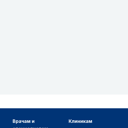
врачам и
клиникам