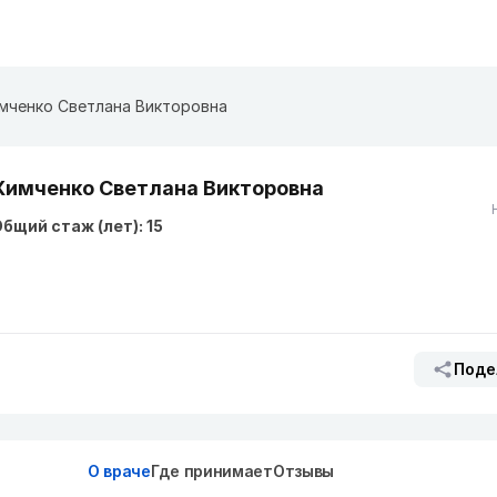
мченко Светлана Викторовна
Химченко Светлана Викторовна
бщий стаж (лет): 15
Поде
О враче
Где принимает
Отзывы