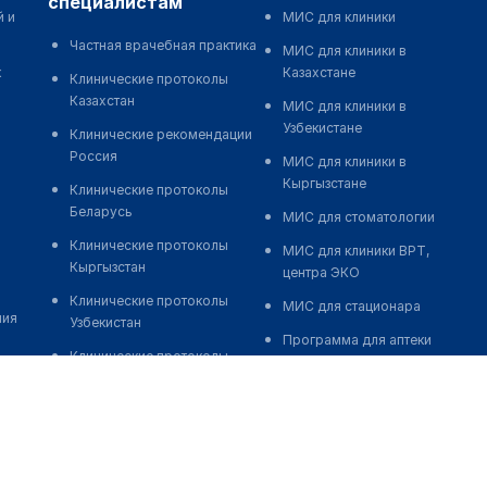
специалистам
й и
МИС для клиники
Частная врачебная практика
МИС для клиники в
к
Казахстане
Клинические протоколы
Казахстан
МИС для клиники в
Узбекистане
Клинические рекомендации
Россия
МИС для клиники в
Кыргызстане
Клинические протоколы
Беларусь
МИС для стоматологии
Клинические протоколы
МИС для клиники ВРТ,
Кыргызстан
центра ЭКО
Клинические протоколы
МИС для стационара
ния
Узбекистан
Программа для аптеки
Клинические протоколы
Автоматизация блока
диагностики и лечения
питания
Обзоры мировой
Реклама и продвижение
медицинской периодики
клиник
Заболевания: обзорные
Разработка сайта клиники