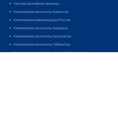
Частная врачебная практика
Клинические протоколы Казахстан
Клинические рекомендации Россия
Клинические протоколы Беларусь
Клинические протоколы Кыргызстан
Клинические протоколы Узбекистан
Клинические протоколы диагностики и лечения
Арипбаева Гулжамол Турганбеккызы
Обзоры мировой медицинской периодики
Заболевания: обзорные статьи
Новости здравоохранения
Медикаменты
Лабораторные показатели
Медицинские термины
Мобильные приложения
клиникам