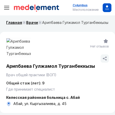
Columbus
Местоположение
Главная
Врачи
Арипбаева Гулжамол Турганбеккызы
Нет отзывов
Арипбаева Гулжамол Турганбеккызы
Врач общей практики (ВОП)
Общий стаж (лет): 9
Где принимает специалист
Келесская районная больница с. Абай
Абай, ул. Кыргызалиева, д. 45