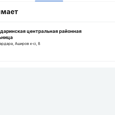
имает
даринская центральная районная
ьница
рдара, Аширов к-сі, 8