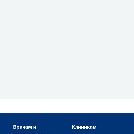
врачам и
клиникам