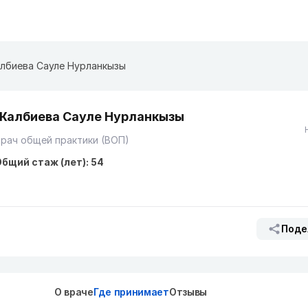
лбиева Сауле Нурланкызы
Жалбиева Сауле Нурланкызы
рач общей практики (ВОП)
бщий стаж (лет): 54
Поде
О враче
Где принимает
Отзывы