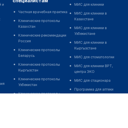
специалистам
й и
МИС для клиники
Частная врачебная практика
МИС для клиники в
к
Казахстане
Клинические протоколы
Казахстан
МИС для клиники в
Узбекистане
Клинические рекомендации
Россия
МИС для клиники в
Кыргызстане
Клинические протоколы
Беларусь
МИС для стоматологии
Клинические протоколы
МИС для клиники ВРТ,
Кыргызстан
центра ЭКО
Клинические протоколы
МИС для стационара
ния
Узбекистан
Программа для аптеки
Клинические протоколы
Автоматизация блока
диагностики и лечения
питания
Обзоры мировой
Реклама и продвижение
медицинской периодики
клиник
Заболевания: обзорные
Разработка сайта клиники