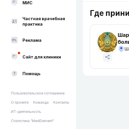
МИС
Где прин
Частная врачебная
практика
Шар
Реклама
бол
Ша
Сайт для клиники
Помощь
Пользовательское соглашение
О проекте
Команда
Контакты
ИТ-деятельность
Статистика "MedElement"