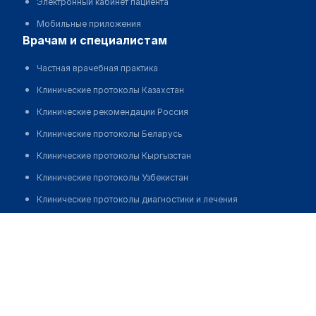
Электронный кабинет пациента
Мобильные приложения
врачам и специалистам
Частная врачебная практика
Клинические протоколы Казахстан
Клинические рекомендации Россия
Клинические протоколы Беларусь
Клинические протоколы Кыргызстан
Клинические протоколы Узбекистан
Клинические протоколы диагностики и лечения
Обзоры мировой медицинской периодики
Сатвалдин Азамат Сержанович
Заболевания: обзорные статьи
Новости здравоохранения
Медикаменты
Лабораторные показатели