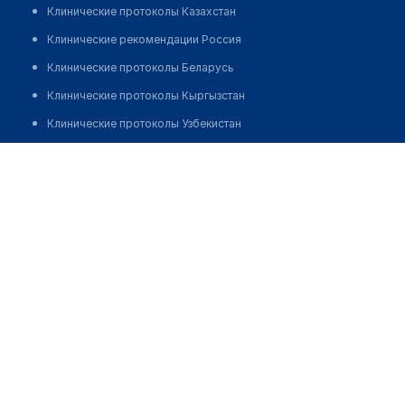
Клинические протоколы Казахстан
Клинические рекомендации Россия
Клинические протоколы Беларусь
Клинические протоколы Кыргызстан
Клинические протоколы Узбекистан
Клинические протоколы диагностики и лечения
Жаровонкова Елена Ивановна
Обзоры мировой медицинской периодики
Заболевания: обзорные статьи
Новости здравоохранения
Медикаменты
Лабораторные показатели
Медицинские термины
Мобильные приложения
клиникам
МИС для клиники