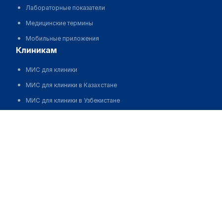
Лабораторные показатели
Медицинские термины
Мобильные приложения
клиникам
МИС для клиники
МИС для клиники в Казахстане
МИС для клиники в Узбекистане
МИС для клиники в Кыргызстане
Ахметкалиева Ульяна Андреевна
МИС для стоматологии
МИС для клиники ВРТ, центра ЭКО
МИС для стационара
Программа для аптеки
Автоматизация блока питания
Реклама и продвижение клиник