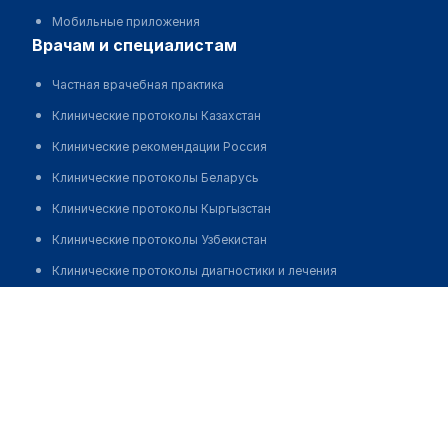
Мобильные приложения
врачам и специалистам
Частная врачебная практика
Клинические протоколы Казахстан
Клинические рекомендации Россия
Клинические протоколы Беларусь
Клинические протоколы Кыргызстан
Клинические протоколы Узбекистан
Клинические протоколы диагностики и лечения
Нуралым Молдир Нуралымовна
Обзоры мировой медицинской периодики
Заболевания: обзорные статьи
Новости здравоохранения
Медикаменты
Лабораторные показатели