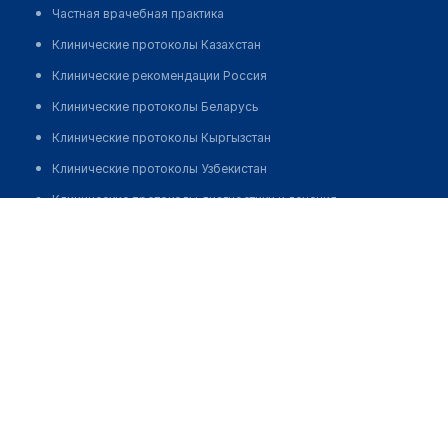
Частная врачебная практика
Клинические протоколы Казахстан
Клинические рекомендации Россия
Клинические протоколы Беларусь
Клинические протоколы Кыргызстан
Клинические протоколы Узбекистан
Клинические протоколы диагностики и лечения
Аманкожаева Жанар Адейовна
Обзоры мировой медицинской периодики
Заболевания: обзорные статьи
Новости здравоохранения
Медикаменты
Лабораторные показатели
Медицинские термины
Мобильные приложения
клиникам