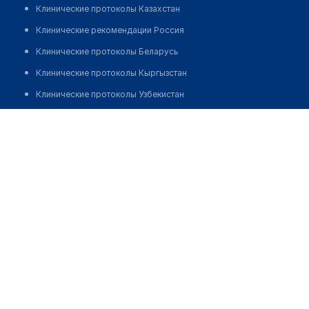
Клинические протоколы Казахстан
Клинические рекомендации Россия
Клинические протоколы Беларусь
Клинические протоколы Кыргызстан
Клинические протоколы Узбекистан
Клинические протоколы диагностики и лечения
Абилдаев Ерлан
Обзоры мировой медицинской периодики
Заболевания: обзорные статьи
Новости здравоохранения
Медикаменты
Лабораторные показатели
Медицинские термины
Мобильные приложения
клиникам
МИС для клиники