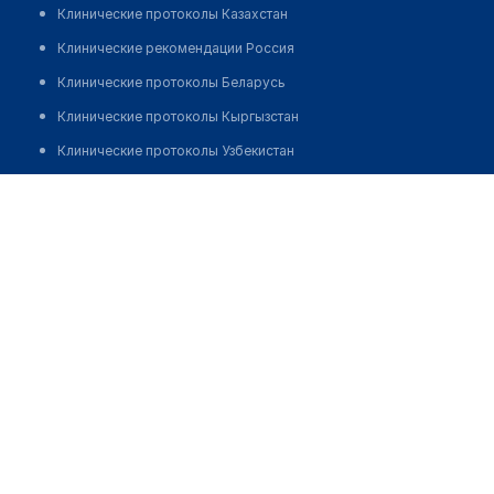
Клинические протоколы Казахстан
Клинические рекомендации Россия
Клинические протоколы Беларусь
Клинические протоколы Кыргызстан
Клинические протоколы Узбекистан
Клинические протоколы диагностики и лечения
Несмеянова Ольга Михайловна
Обзоры мировой медицинской периодики
Заболевания: обзорные статьи
Новости здравоохранения
Медикаменты
Лабораторные показатели
Медицинские термины
Мобильные приложения
клиникам
МИС для клиники