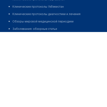
Клинические протоколы Узбекистан
Клинические протоколы диагностики и лечения
Обзоры мировой медицинской периодики
Заболевания: обзорные статьи
Беисова Меруерт Тураровна
Новости здравоохранения
Медикаменты
Лабораторные показатели
Медицинские термины
Мобильные приложения
клиникам
МИС для клиники
МИС для клиники в Казахстане
МИС для клиники в Узбекистане
МИС для клиники в Кыргызстане