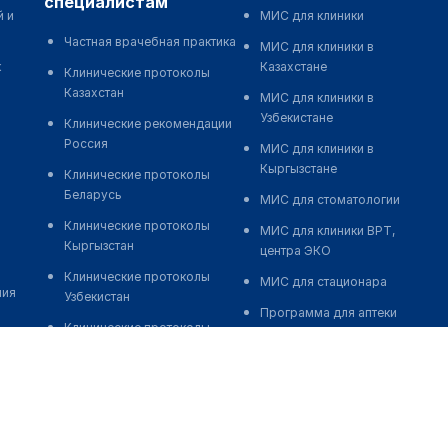
специалистам
й и
МИС для клиники
Частная врачебная практика
МИС для клиники в
к
Казахстане
Клинические протоколы
Казахстан
МИС для клиники в
Узбекистане
Клинические рекомендации
Россия
МИС для клиники в
Кыргызстане
Клинические протоколы
Беларусь
МИС для стоматологии
Клинические протоколы
МИС для клиники ВРТ,
Кыргызстан
центра ЭКО
Клинические протоколы
МИС для стационара
ния
Узбекистан
Программа для аптеки
Клинические протоколы
Автоматизация блока
диагностики и лечения
питания
Обзоры мировой
Реклама и продвижение
медицинской периодики
клиник
Заболевания: обзорные
Разработка сайта клиники