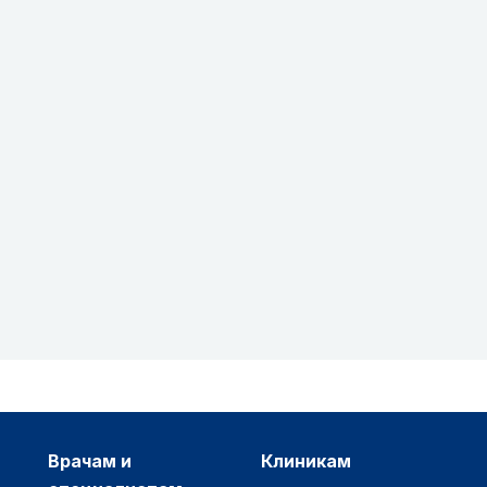
врачам и
клиникам