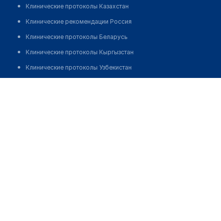
Клинические протоколы Казахстан
Клинические рекомендации Россия
Клинические протоколы Беларусь
Клинические протоколы Кыргызстан
Клинические протоколы Узбекистан
Клинические протоколы диагностики и лечения
Юн Арман Геннадьевич
Обзоры мировой медицинской периодики
Заболевания: обзорные статьи
Новости здравоохранения
Медикаменты
Лабораторные показатели
Медицинские термины
Мобильные приложения
клиникам
МИС для клиники