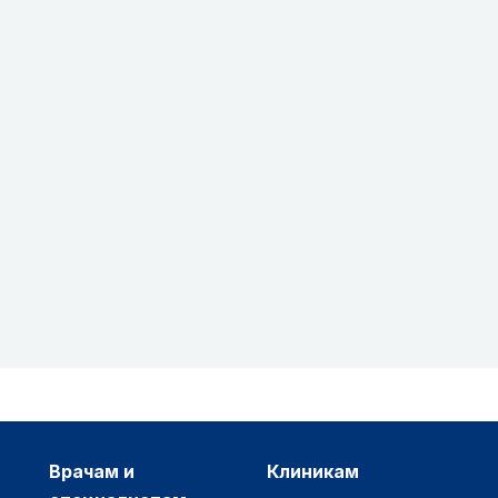
врачам и
клиникам