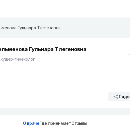
ьменова Гульнара Тлегеновна
Альменова Гульнара Тлегеновна
кушер-гинеколог
Поде
О враче
Где принимает
Отзывы