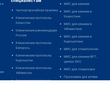
специалистам
й и
МИС для клиники
Частная врачебная практика
МИС для клиники в
к
Казахстане
Клинические протоколы
Казахстан
МИС для клиники в
Узбекистане
Клинические рекомендации
Россия
МИС для клиники в
Кыргызстане
Клинические протоколы
Беларусь
МИС для стоматологии
Клинические протоколы
МИС для клиники ВРТ,
Кыргызстан
центра ЭКО
Клинические протоколы
МИС для стационара
ния
Узбекистан
Программа для аптеки
Клинические протоколы
Автоматизация блока
диагностики и лечения
питания
Обзоры мировой
Реклама и продвижение
медицинской периодики
клиник
Заболевания: обзорные
Разработка сайта клиники