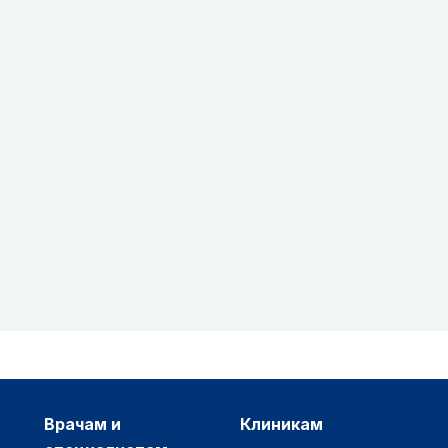
врачам и
клиникам