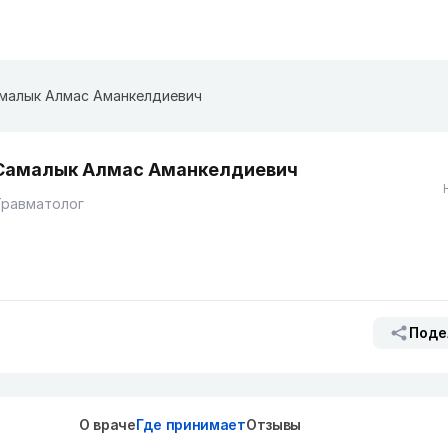
малык Алмас Аманкелдиевич
Самалык Алмас Аманкелдиевич
Травматолог
Поде
О враче
Где принимает
Отзывы