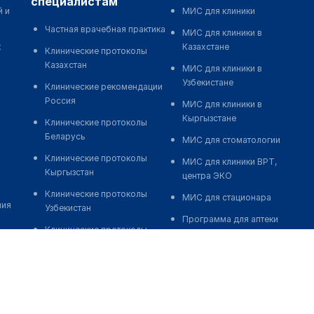
специалистам
й и
МИС для клиники
Частная врачебная практика
МИС для клиники в
к
Казахстане
Клинические протоколы
Казахстан
МИС для клиники в
Узбекистане
Клинические рекомендации
Россия
МИС для клиники в
Кыргызстане
Клинические протоколы
Беларусь
МИС для стоматологии
Клинические протоколы
МИС для клиники ВРТ,
Кыргызстан
центра ЭКО
Клинические протоколы
МИС для стационара
ния
Узбекистан
Программа для аптеки
Клинические протоколы
Автоматизация блока
диагностики и лечения
питания
Обзоры мировой
Реклама и продвижение
медицинской периодики
клиник
Заболевания: обзорные
Разработка сайта клиники