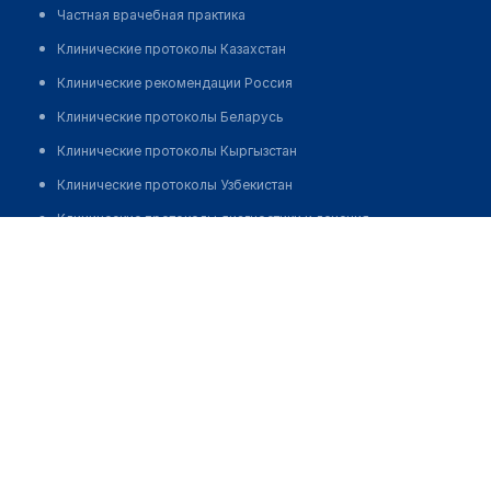
Частная врачебная практика
Клинические протоколы Казахстан
Клинические рекомендации Россия
Клинические протоколы Беларусь
Клинические протоколы Кыргызстан
Клинические протоколы Узбекистан
Клинические протоколы диагностики и лечения
Жумабекова Мадина Уалиевна
Обзоры мировой медицинской периодики
Заболевания: обзорные статьи
Новости здравоохранения
Медикаменты
Лабораторные показатели
Медицинские термины
Мобильные приложения
клиникам