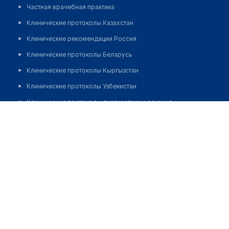
Частная врачебная практика
Клинические протоколы Казахстан
Клинические рекомендации Россия
Клинические протоколы Беларусь
Клинические протоколы Кыргызстан
Клинические протоколы Узбекистан
Клинические протоколы диагностики и лечения
Телишева Магфура Шамшеденовна
Обзоры мировой медицинской периодики
Заболевания: обзорные статьи
Новости здравоохранения
Медикаменты
Лабораторные показатели
Медицинские термины
Мобильные приложения
клиникам