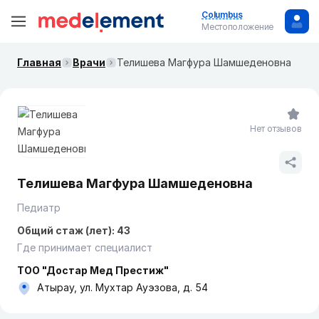
Columbus
Местоположение
Главная
Врачи
Телишева Магфура Шамшеденовна
Нет отзывов
Телишева Магфура Шамшеденовна
Педиатр
Общий стаж (лет): 43
Где принимает специалист
ТОО "Достар Мед Престиж"
Атырау, ул. Мухтар Ауэзова, д. 54