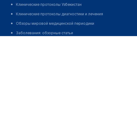
Клинические протоколы Узбекистан
Клинические протоколы диагностики и лечения
Обзоры мировой медицинской периодики
Заболевания: обзорные статьи
Аяпова Гульжан Калкамановна
Новости здравоохранения
Медикаменты
Лабораторные показатели
Медицинские термины
Мобильные приложения
клиникам
МИС для клиники
МИС для клиники в Казахстане
МИС для клиники в Узбекистане
МИС для клиники в Кыргызстане