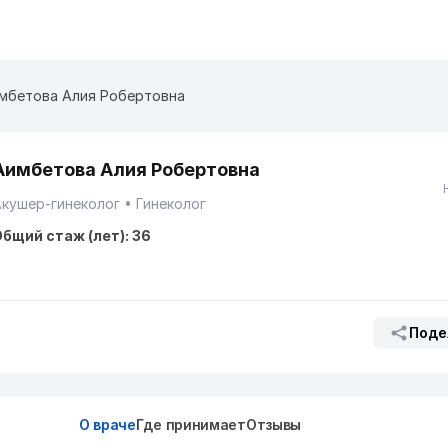
мбетова Алия Робертовна
Аимбетова Алия Робертовна
кушер-гинеколог
Гинеколог
бщий стаж (лет): 36
Поде
О враче
Где принимает
Отзывы