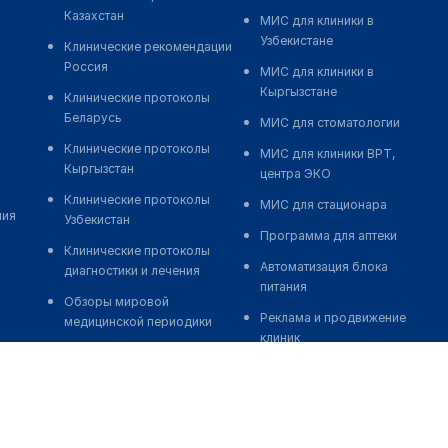
Казахстан
МИС для клиники в
Узбекистане
Клинические рекомендации
Россия
МИС для клиники в
Кыргызстане
Клинические протоколы
Беларусь
МИС для стоматологии
Клинические протоколы
МИС для клиники ВРТ,
Кыргызстан
центра ЭКО
Клинические протоколы
МИС для стационара
ния
Узбекистан
Программа для аптеки
Клинические протоколы
Автоматизация блока
диагностики и лечения
питания
Обзоры мировой
Реклама и продвижение
медицинской периодики
клиник
Заболевания: обзорные
Разработка сайта клиники
статьи
Разработка сайта клиники в
Новости здравоохранения
России
Медикаменты