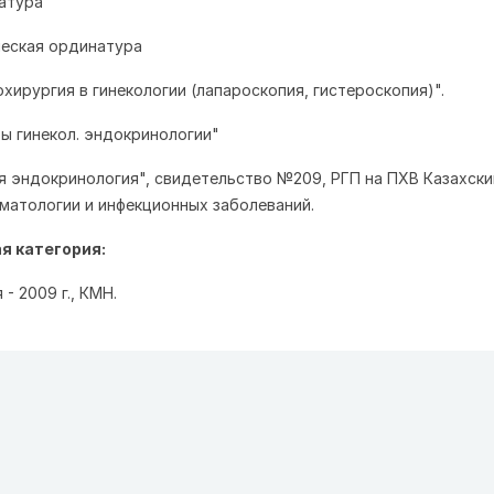
натура
ическая ординатура
хирургия в гинекологии (лапароскопия, гистероскопия)".
кты гинекол. эндокринологии"
ая эндокринология", свидетельство №209, РГП на ПХВ Казахски
матологии и инфекционных заболеваний.
я категория:
- 2009 г., КМН.