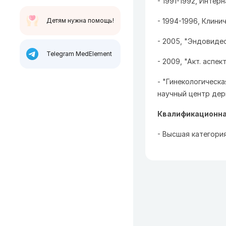
- 1991-1992, Интер
Детям нужна помощь!
- 1994-1996, Клин
- 2005, "Эндовидео
Telegram MedElement
- 2009, "Акт. аспе
- "Гинекологическ
научный центр дер
Квалификационна
- Высшая категория 