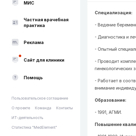
МИС
Специализация:
Частная врачебная
- Ведение беремен
практика
- Диагностика и л
Реклама
- Опытный специал
Сайт для клиники
- Проводит компле
гинекологических 
Помощь
- Работает в соот
внимание индивиду
Пользовательское соглашение
Образование:
О проекте
Команда
Контакты
- 1991, АГМИ.
ИТ-деятельность
Повышение квали
Статистика "MedElement"