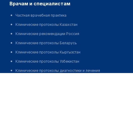
врачам и специалистам
Частная врачебная практика
Клинические протоколы Казахстан
Клинические рекомендации Россия
Клинические протоколы Беларусь
Клинические протоколы Кыргызстан
Клинические протоколы Узбекистан
Клинические протоколы диагностики и лечения
Баумуратов Дильшат Бекбулатович
Обзоры мировой медицинской периодики
Заболевания: обзорные статьи
Новости здравоохранения
Медикаменты
Лабораторные показатели
Медицинские термины