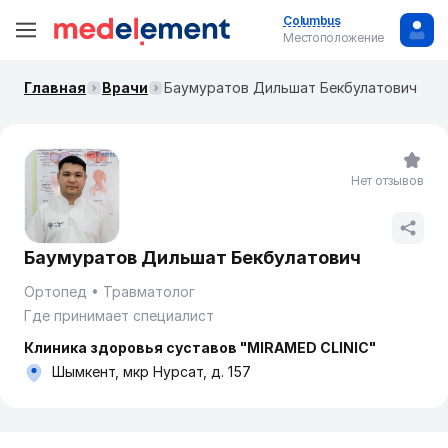
Columbus
Местоположение
Главная
Врачи
Баумуратов Дильшат Бекбулатович
Нет отзывов
Баумуратов Дильшат Бекбулатович
Ортопед
Травматолог
Где принимает специалист
Клиника здоровья суставов "MIRAMED CLINIC"
Шымкент, мкр Нурсат, д. 157