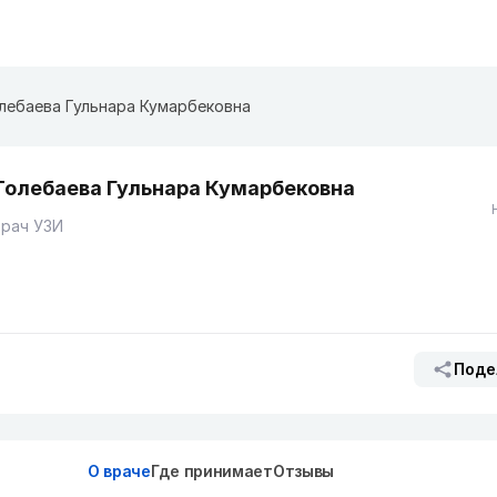
лебаева Гульнара Кумарбековна
Толебаева Гульнара Кумарбековна
Врач УЗИ
Поде
О враче
Где принимает
Отзывы