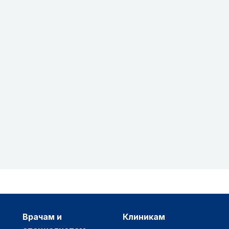
врачам и
клиникам