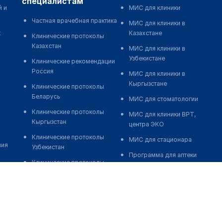
специалистам
й и
МИС для клиники
Частная врачебная практика
МИС для клиники в
к
Казахстане
Клинические протоколы
Казахстан
МИС для клиники в
Узбекистане
Клинические рекомендации
Россия
МИС для клиники в
Кыргызстане
Клинические протоколы
Беларусь
МИС для стоматологии
Клинические протоколы
МИС для клиники ВРТ,
Кыргызстан
центра ЭКО
Клинические протоколы
МИС для стационара
ния
Узбекистан
Программа для аптеки
Клинические протоколы
Автоматизация блока
диагностики и лечения
питания
Обзоры мировой
Реклама и продвижение
медицинской периодики
клиник
Заболевания: обзорные
Разработка сайта клиники