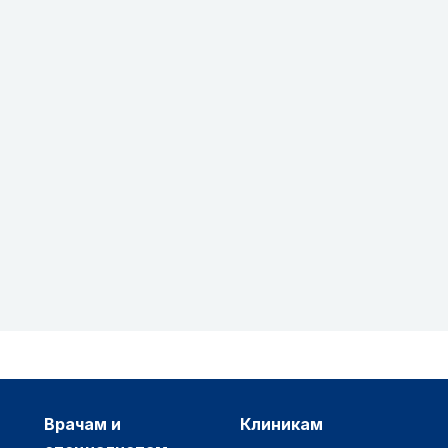
врачам и
клиникам