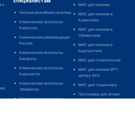
специалистам
й и
МИС для клиники
Частная врачебная практика
МИС для клиники в
к
Казахстане
Клинические протоколы
Казахстан
МИС для клиники в
Узбекистане
Клинические рекомендации
Россия
МИС для клиники в
Кыргызстане
Клинические протоколы
Беларусь
МИС для стоматологии
Клинические протоколы
МИС для клиники ВРТ,
Кыргызстан
центра ЭКО
Клинические протоколы
МИС для стационара
ния
Узбекистан
Программа для аптеки
Клинические протоколы
Автоматизация блока
диагностики и лечения
питания
Обзоры мировой
Реклама и продвижение
медицинской периодики
клиник
Заболевания: обзорные
Разработка сайта клиники