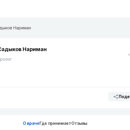
дыков Нариман
Садыков Нариман
Уролог
Поде
О враче
Где принимает
Отзывы