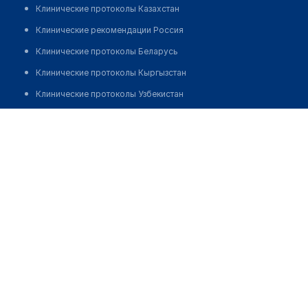
Клинические протоколы Казахстан
Клинические рекомендации Россия
Клинические протоколы Беларусь
Клинические протоколы Кыргызстан
Клинические протоколы Узбекистан
Клинические протоколы диагностики и лечения
Кизаева Макпал Дамековна
Обзоры мировой медицинской периодики
Заболевания: обзорные статьи
Новости здравоохранения
Медикаменты
Лабораторные показатели
Медицинские термины
Мобильные приложения
клиникам
МИС для клиники