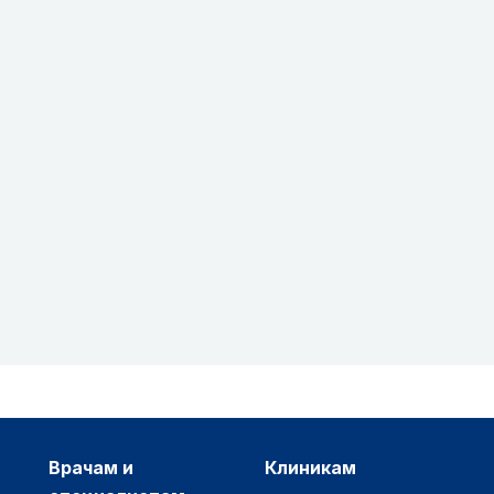
врачам и
клиникам