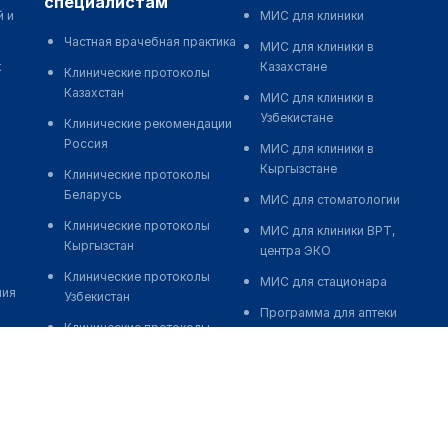
специалистам
й и
МИС для клиники
Частная врачебная практика
МИС для клиники в
к
Казахстане
Клинические протоколы
Казахстан
МИС для клиники в
Узбекистане
Клинические рекомендации
Россия
МИС для клиники в
Кыргызстане
Клинические протоколы
Беларусь
МИС для стоматологии
Клинические протоколы
МИС для клиники ВРТ,
Кыргызстан
центра ЭКО
Клинические протоколы
МИС для стационара
ния
Узбекистан
Программа для аптеки
Клинические протоколы
Автоматизация блока
диагностики и лечения
питания
Обзоры мировой
Реклама и продвижение
медицинской периодики
клиник
Заболевания: обзорные
Разработка сайта клиники