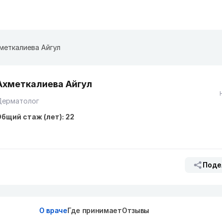
меткалиева Айгул
Ахметкалиева Айгул
Дерматолог
бщий стаж (лет): 22
Поде
О враче
Где принимает
Отзывы