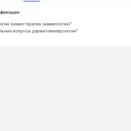
фикации:
ология (химиотерапия, маммология)"
туальные вопросы дерматовенерологии"