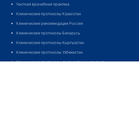
Частная врачебная практика
Клинические протоколы Казахстан
Клинические рекомендации Россия
Клинические протоколы Беларусь
Клинические протоколы Кыргызстан
Клинические протоколы Узбекистан
Клинические протоколы диагностики и лечения
Слащева Людмила Федоровна
Обзоры мировой медицинской периодики
Заболевания: обзорные статьи
Новости здравоохранения
Медикаменты
Лабораторные показатели
Медицинские термины
Мобильные приложения
клиникам