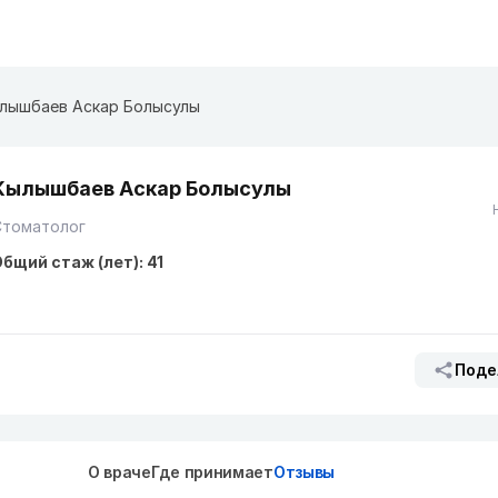
лышбаев Аскар Болысулы
Кылышбаев Аскар Болысулы
Стоматолог
бщий стаж (лет): 41
Поде
О враче
Где принимает
Отзывы