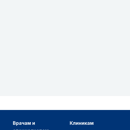
врачам и
клиникам