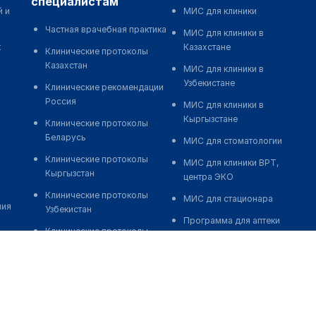
специалистам
й и
МИС для клиники
Частная врачебная практика
МИС для клиники в
к
Казахстане
Клинические протоколы
Казахстан
МИС для клиники в
Узбекистане
Клинические рекомендации
Россия
МИС для клиники в
Кыргызстане
Клинические протоколы
Беларусь
МИС для стоматологии
Клинические протоколы
МИС для клиники ВРТ,
Кыргызстан
центра ЭКО
Клинические протоколы
МИС для стационара
ния
Узбекистан
Программа для аптеки
Клинические протоколы
Автоматизация блока
диагностики и лечения
питания
Обзоры мировой
Реклама и продвижение
медицинской периодики
клиник
Заболевания: обзорные
Разработка сайта клиники