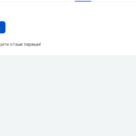
в
шите отзыв первым!