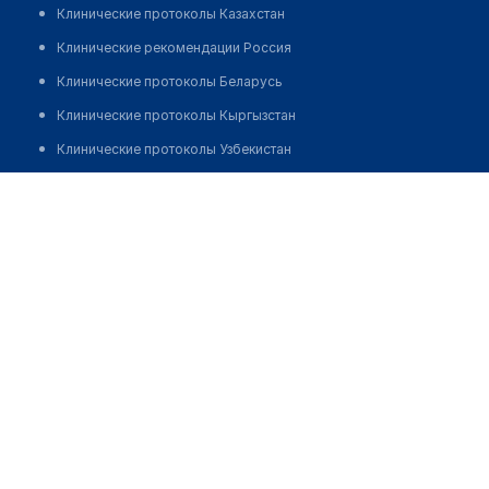
Клинические протоколы Казахстан
Клинические рекомендации Россия
Клинические протоколы Беларусь
Клинические протоколы Кыргызстан
Клинические протоколы Узбекистан
Клинические протоколы диагностики и лечения
Курмангалиева Лейла Нуржановна
Обзоры мировой медицинской периодики
Заболевания: обзорные статьи
Новости здравоохранения
Медикаменты
Лабораторные показатели
Медицинские термины
Мобильные приложения
клиникам
МИС для клиники