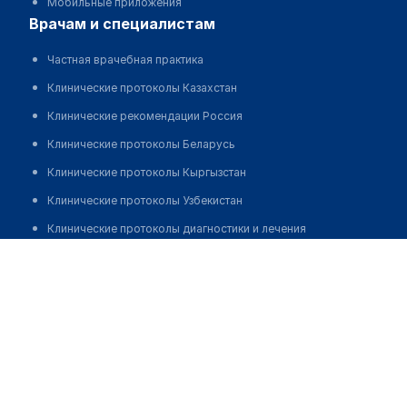
Мобильные приложения
врачам и специалистам
Частная врачебная практика
Клинические протоколы Казахстан
Клинические рекомендации Россия
Клинические протоколы Беларусь
Клинические протоколы Кыргызстан
Клинические протоколы Узбекистан
Клинические протоколы диагностики и лечения
Медведкова Олеся Олеговна
Обзоры мировой медицинской периодики
Заболевания: обзорные статьи
Новости здравоохранения
Медикаменты
Лабораторные показатели
Медицинские термины