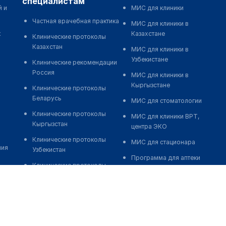
специалистам
й и
МИС для клиники
Частная врачебная практика
МИС для клиники в
к
Казахстане
Клинические протоколы
Казахстан
МИС для клиники в
Узбекистане
Клинические рекомендации
Россия
МИС для клиники в
Кыргызстане
Клинические протоколы
Беларусь
МИС для стоматологии
Клинические протоколы
МИС для клиники ВРТ,
Кыргызстан
центра ЭКО
Клинические протоколы
МИС для стационара
ния
Узбекистан
Программа для аптеки
Клинические протоколы
Автоматизация блока
диагностики и лечения
питания
Обзоры мировой
Реклама и продвижение
медицинской периодики
клиник
Заболевания: обзорные
Разработка сайта клиники