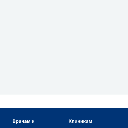
врачам и
клиникам