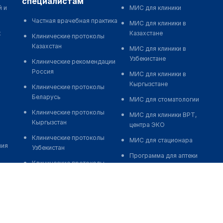
специалистам
й и
МИС для клиники
Частная врачебная практика
МИС для клиники в
к
Казахстане
Клинические протоколы
Казахстан
МИС для клиники в
Узбекистане
Клинические рекомендации
Россия
МИС для клиники в
Кыргызстане
Клинические протоколы
Беларусь
МИС для стоматологии
Клинические протоколы
МИС для клиники ВРТ,
Кыргызстан
центра ЭКО
Клинические протоколы
МИС для стационара
ния
Узбекистан
Программа для аптеки
Клинические протоколы
Автоматизация блока
диагностики и лечения
питания
Обзоры мировой
Реклама и продвижение
медицинской периодики
клиник
Заболевания: обзорные
Разработка сайта клиники