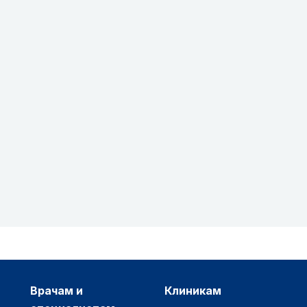
врачам и
клиникам