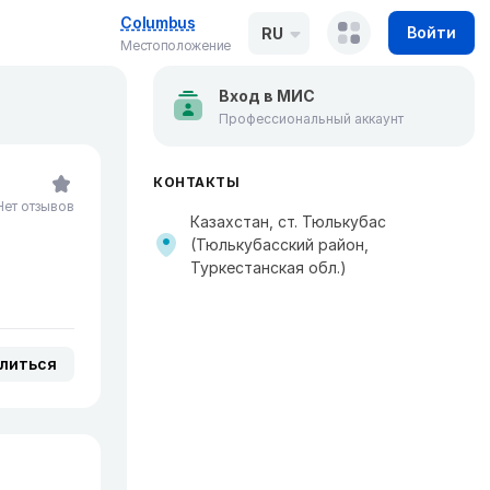
Columbus
Войти
RU
Местоположение
Вход в МИС
Профессиональный аккаунт
КОНТАКТЫ
Нет отзывов
Казахстан, ст. Тюлькубас
(Тюлькубасский район,
Туркестанская обл.)
литься