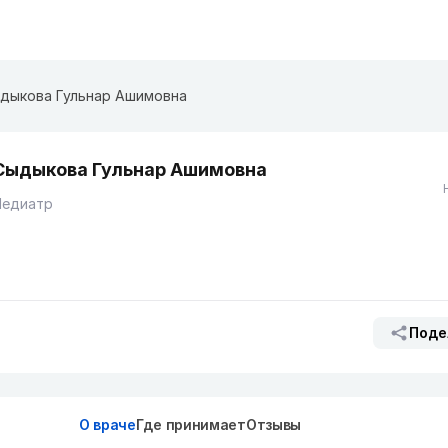
дыкова Гульнар Ашимовна
Сыдыкова Гульнар Ашимовна
Педиатр
Поде
О враче
Где принимает
Отзывы