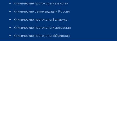
Клинические протоколы Казахстан
Клинические рекомендации Россия
Клинические протоколы Беларусь
Клинические протоколы Кыргызстан
Клинические протоколы Узбекистан
Клинические протоколы диагностики и лечения
Калиев Ануар Казыбаевич
Обзоры мировой медицинской периодики
Заболевания: обзорные статьи
Новости здравоохранения
Медикаменты
Лабораторные показатели
Медицинские термины
Мобильные приложения
клиникам
МИС для клиники