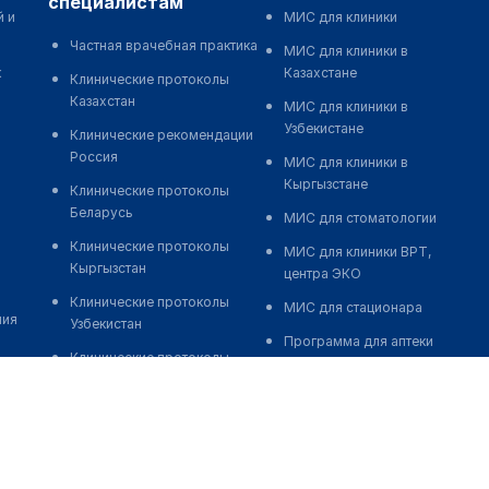
специалистам
й и
МИС для клиники
Частная врачебная практика
МИС для клиники в
к
Казахстане
Клинические протоколы
Казахстан
МИС для клиники в
Узбекистане
Клинические рекомендации
Россия
МИС для клиники в
Кыргызстане
Клинические протоколы
Беларусь
МИС для стоматологии
Клинические протоколы
МИС для клиники ВРТ,
Кыргызстан
центра ЭКО
Клинические протоколы
МИС для стационара
ния
Узбекистан
Программа для аптеки
Клинические протоколы
Автоматизация блока
диагностики и лечения
питания
Обзоры мировой
Реклама и продвижение
медицинской периодики
клиник
Заболевания: обзорные
Разработка сайта клиники