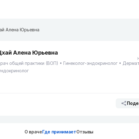
ай Алена Юрьевна
Цхай Алена Юрьевна
рач общей практики (ВОП)
Гинеколог-эндокринолог
Дермат
Эндокринолог
Поде
О враче
Где принимает
Отзывы