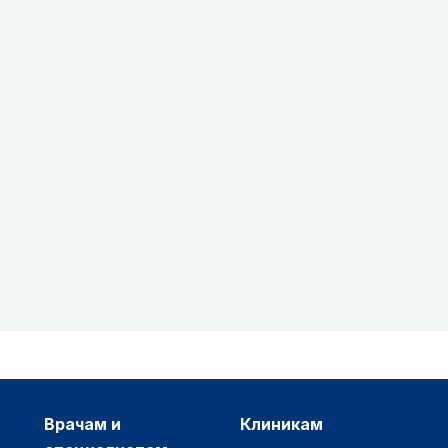
врачам и
клиникам