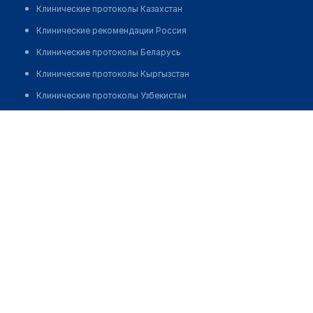
Клинические протоколы Казахстан
Клинические рекомендации Россия
Клинические протоколы Беларусь
Клинические протоколы Кыргызстан
Клинические протоколы Узбекистан
Клинические протоколы диагностики и лечения
Нурхожаев Асхат Набиевич
Обзоры мировой медицинской периодики
Заболевания: обзорные статьи
Новости здравоохранения
Медикаменты
Лабораторные показатели
Медицинские термины
Мобильные приложения
клиникам
МИС для клиники