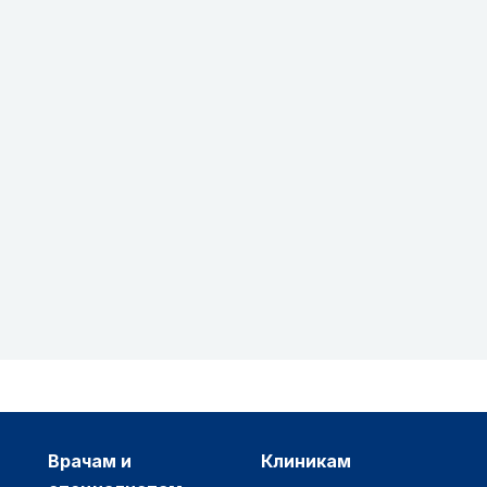
врачам и
клиникам