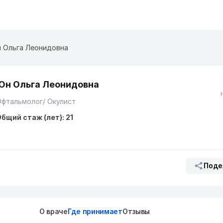
 Ольга Леонидовна
Юн Ольга Леонидовна
фтальмолог/ Окулист
бщий стаж (лет): 21
Поде
О враче
Где принимает
Отзывы