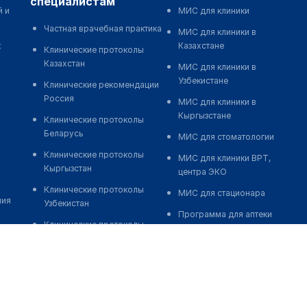
специалистам
й и
МИС для клиники
Частная врачебная практика
МИС для клиники в
к
Казахстане
Клинические протоколы
Казахстан
МИС для клиники в
Узбекистане
Клинические рекомендации
Россия
МИС для клиники в
Кыргызстане
Клинические протоколы
Беларусь
МИС для стоматологии
Клинические протоколы
МИС для клиники ВРТ,
Кыргызстан
центра ЭКО
Клинические протоколы
МИС для стационара
ния
Узбекистан
Программа для аптеки
Клинические протоколы
Автоматизация блока
диагностики и лечения
питания
Обзоры мировой
Реклама и продвижение
медицинской периодики
клиник
Заболевания: обзорные
Разработка сайта клиники