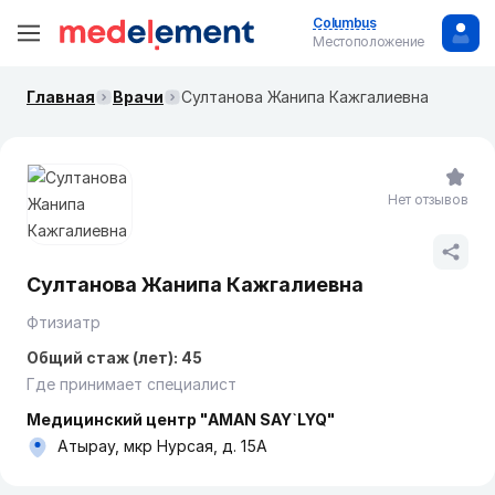
Columbus
Местоположение
Главная
Врачи
Султанова Жанипа Кажгалиевна
Нет отзывов
Султанова Жанипа Кажгалиевна
Фтизиатр
Общий стаж (лет): 45
Где принимает специалист
Медицинский центр "AMAN SAY`LYQ"
Атырау, мкр Нурсая, д. 15А