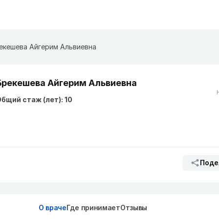
екешева Айгерим Альвиевна
Брекешева Айгерим Альвиевна
бщий стаж (лет): 10
Поде
О враче
Где принимает
Отзывы