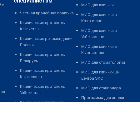
специалистам
й и
МИС для клиники
Частная врачебная практика
МИС для клиники в
к
Казахстане
Клинические протоколы
Казахстан
МИС для клиники в
Узбекистане
Клинические рекомендации
Россия
МИС для клиники в
Кыргызстане
Клинические протоколы
Беларусь
МИС для стоматологии
Клинические протоколы
МИС для клиники ВРТ,
Кыргызстан
центра ЭКО
Клинические протоколы
МИС для стационара
ния
Узбекистан
Программа для аптеки
Клинические протоколы
Автоматизация блока
диагностики и лечения
питания
Обзоры мировой
Реклама и продвижение
медицинской периодики
клиник
Заболевания: обзорные
Разработка сайта клиники