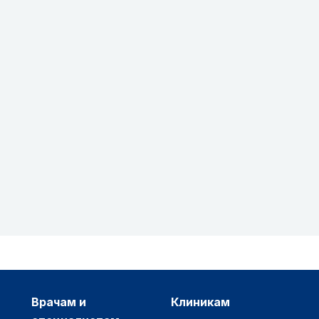
врачам и
клиникам