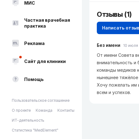
МИС
Отзывы
(1)
Частная врачебная
практика
Написать отзы
Реклама
Без имени
10 июля 
От имени Совета в
Сайт для клиники
внимательность и 
команды медиков к
нынешнее тяжёлое 
Помощь
Хочу пожелать им 
всем и успехов.
Пользовательское соглашение
О проекте
Команда
Контакты
ИТ-деятельность
Статистика "MedElement"