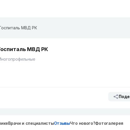
Госпиталь МВД РК
Госпиталь МВД РК
Многопрофильные
Поде
нике
Врачи и специалисты
Отзывы
Что нового?
Фотогалерея