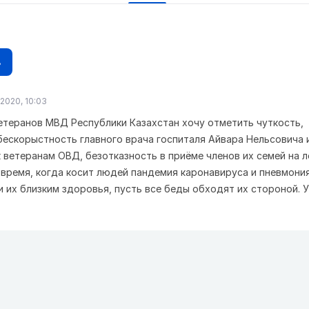
в
2020, 10:03
етеранов МВД Республики Казахстан хочу отметить чуткость,
бескорыстность главного врача госпиталя Айвара Нельсовича 
 ветеранам ОВД, безотказность в приёме членов их семей на л
время, когда косит людей пандемия каронавируса и пневмония
и их близким здоровья, пусть все беды обходят их стороной. 