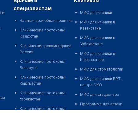
врачам и
клиникам
специалистам
й и
МИС для клиники
Частная врачебная практика
МИС для клиники в
к
Казахстане
Клинические протоколы
Казахстан
МИС для клиники в
Узбекистане
Клинические рекомендации
Россия
МИС для клиники в
Кыргызстане
Клинические протоколы
Беларусь
МИС для стоматологии
Клинические протоколы
МИС для клиники ВРТ,
Кыргызстан
центра ЭКО
Клинические протоколы
МИС для стационара
ния
Узбекистан
Программа для аптеки
Клинические протоколы
Автоматизация блока
диагностики и лечения
питания
Обзоры мировой
Реклама и продвижение
медицинской периодики
клиник