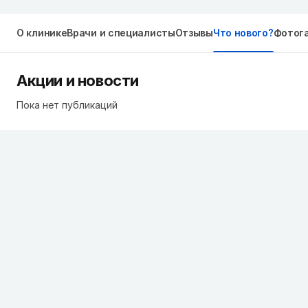
О клинике
Врачи и специалисты
Отзывы
Что нового?
Фотог
Акции и новости
Пока нет публикаций