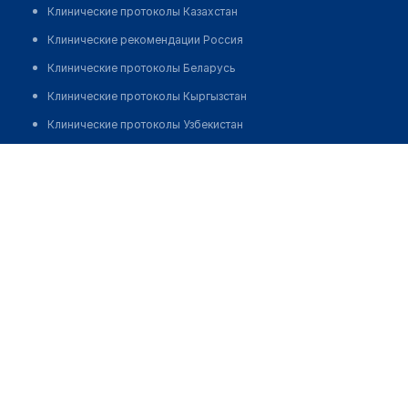
Клинические протоколы Казахстан
Клинические рекомендации Россия
Клинические протоколы Беларусь
Клинические протоколы Кыргызстан
Клинические протоколы Узбекистан
Клинические протоколы диагностики и лечения
Медицинская компания "ИНВИТРО" на ​Нахимовском
проспекте
Обзоры мировой медицинской периодики
Заболевания: обзорные статьи
Позвонить
Новости здравоохранения
Медикаменты
Лабораторные показатели
Медицинские термины
Мобильные приложения
клиникам
МИС для клиники