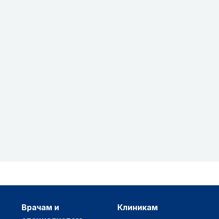
врачам и
клиникам