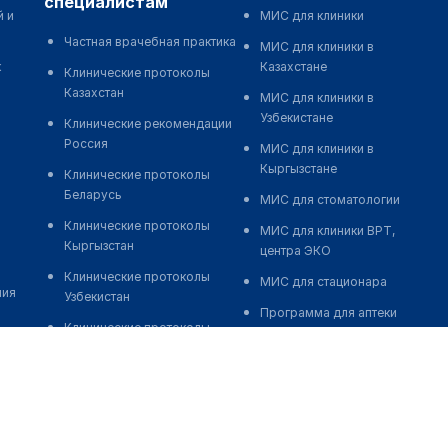
специалистам
й и
МИС для клиники
Частная врачебная практика
МИС для клиники в
к
Казахстане
Клинические протоколы
Казахстан
МИС для клиники в
Узбекистане
Клинические рекомендации
Россия
МИС для клиники в
Кыргызстане
Клинические протоколы
Беларусь
МИС для стоматологии
Клинические протоколы
МИС для клиники ВРТ,
Кыргызстан
центра ЭКО
Клинические протоколы
МИС для стационара
ния
Узбекистан
Программа для аптеки
Клинические протоколы
Автоматизация блока
диагностики и лечения
питания
Обзоры мировой
Реклама и продвижение
медицинской периодики
клиник
Заболевания: обзорные
Разработка сайта клиники