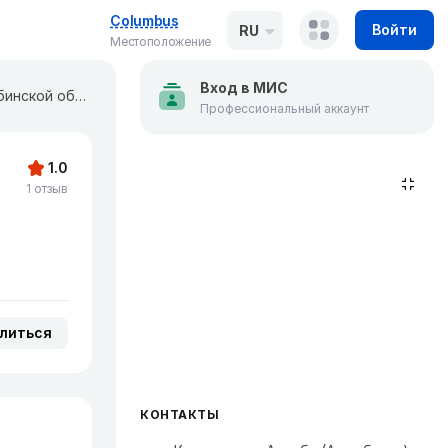
Columbus
Войти
RU
Местоположение
Вход в МИС
Госпиталь с поликлиникой Департамента внутренних дел Актюбинской области
Профессиональный аккаунт
1.0
1 отзыв
литься
КОНТАКТЫ