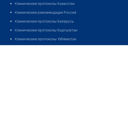
Клинические протоколы Казахстан
Клинические рекомендации Россия
Клинические протоколы Беларусь
Клинические протоколы Кыргызстан
Клинические протоколы Узбекистан
Клинические протоколы диагностики и лечения
Гинекологический кабинет "АЛЬБИНА"
Обзоры мировой медицинской периодики
Позвонить
Заболевания: обзорные статьи
Новости здравоохранения
Медикаменты
Лабораторные показатели
Медицинские термины
Мобильные приложения
клиникам
МИС для клиники