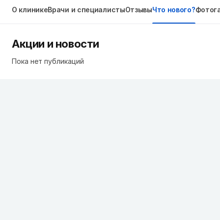
О клинике
Врачи и специалисты
Отзывы
Что нового?
Фотог
Акции и новости
Пока нет публикаций